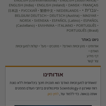
ENGLISH (US/International)
ENGLISH (South Africa)
ENGLISH (India)
ENGLISH (Ireland)
DANSK
FRANÇAIS
עברית
日本語
РУССКИЙ
繁體中文
NEDERLANDS
BELGIUM
DEUTSCH
DEUTSCH (Austria)
MAGYAR
NORSK
SVENSKA
ESPAÑOL (Latino)
ESPAÑOL
(Castellano)
ΕΛΛΗΝΙΚA
ITALIANO
PORTUGUÊS
PORTUGUÊS (Brasil)‎
ניווט באתר
אודותינו
מהן זכויות האדם?
מחנכים
פעל
קולות למען זכויות
האדם
דף מידע
צור קשר
אודותינו
'מאוחדים למען זכויות האדם' הוא תוכנית חינוך בינלאומית ללא כוונת
רווח שארגון ה-Scientology וסיינטולוגים ברחבי העולם מממנים
אותה בגאווה. כדי ללמוד עוד,
לחץ כאן.