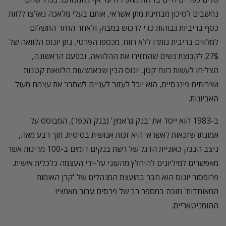
נחשבים לסיכון מבחינת מתן אשראי, אותם בעלי מלאכה נאלצו ללוות
כסף בריביות גבוהות כדי לרכוש במבוק ולאחר החזר התשלום
למלווים בריבית נותרו ללא רווח. מכספו הפרטי, נתן יונוס הלוואה של
27$ לקבוצת נשים שהחזירו את ההלוואה, ובפעם הראשונה,
הצליחו לעשות רווח קטן. יונוס הבין שבאמצעות הלוואות קטנות
ושירותים פיננסיים, הוא יוכל לעזור לעניים לשחרר את עצמם מעול
האביונות.
ב-1983 הוא ייסד את 'בנק גראמין' (בנק הכפר), המבוסס על
אמונתו שזכאות לאשראי היא זכות אנושית בסיסית. תוך רבע מאה,
ניצב הבנק כאוניית הדגל של רשת בנקים דומים ב-100 מדינות אשר
מאפשרים למיליונים להיחלץ מהעוני על-ידי העצמה כלכלית אישית.
פרופסור יונוס הוא חבר במועצת המנהלים של 'קרן האומות
המאוחדות' וזוכה במספר רב של פרסים עבור מאמציו
ההומניטאריים.