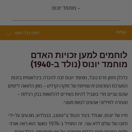
– מוחמד יונוס
קולות
דפדף בכל האתר
לוחמים למען זכויות האדם
מוחמד יונוס (
נולד
ב-1940)
כלכלן וחתן פרס נובל, מוחמד יונוס זכה להכרה בינלאומית בזכות
המערכת המהפכנית שפיתח של
מיקרו-קרדיט
– מתן הלוואה ליזמים
שהם עניים מדי בשביל להיות כשירים להלוואות בנק רגילות –
שעזרה למיליוני אנשים לצאת מעוני.
חייו של יונוס, שנולד בעיר הנמל צ'יטגונג, בנגלדש, מונעים על-ידי
חזונו של עולם ללא עוני. זה התחיל ב-1976 כאשר הוא ראה אורגי
סלים כפריים חיים בדלות מחפירה על אף מיומנותם. בגלל שהם