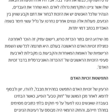
פרס העתיקה, כבשו את העיר בבל. אבל היו אלה הפעולות הבאות
שלו אשר ציינו התקדמות גדולה לאדם. הוא שחרר את העבדים,
הצהיר שלכל האנשים יש את הזכות לבחור את דתם וקבע שוויון בין
הגזעים. פעולות אלה וצווים אחרים נחרטו על גליל עשוי חימר בשפה
האכדית בכתב דמוי יתדות.
מה שידוע היום בתור הכרזת כורש, רישום עתיק זה הוכר לאחרונה
כמגילת זכויות האדם הראשונה בעולם. היא תורגמה לכל שש השפות
הרישמיות של האומות המאוחדות והקביעות בו מקבילות לארבעת
סעיפי הזכויות הראשונים של 'ההכרזה האוניברסלית בדבר זכויות
האדם'.
התפשטות זכויות האדם
הרעיון של זכויות האדם התפשט במהירות מבבל, להודו, יוון ולבסוף
לרומא. לאחר מכן המושג של "חוק טבע" הופיע, כאשר הבחינו
בעובדה שאנשים נטו לפעול על פי חוקים בלתי כתובים מסוימים
במהלך חייהם, והחוק הרומאי היה מבוסס על רעיונות הגיוניים