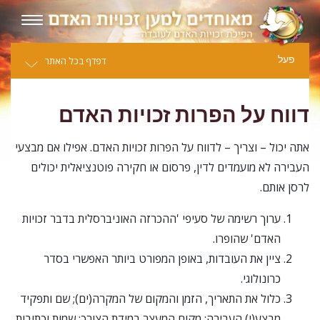
פעל
דפדף בכל האתר
דווח על הפרות זכויות האדם
אתה יכול – וצריך – לדווח על הפרות זכויות האדם. אפילו אם מבצעי
העבירה לא מועמדים לדין, פרסום או חקירה פוטנציאלית יכולים
לרסן אותם.
ערוך רשימה של סעיפי 'ההכרזה האוניברסלית בדבר זכויות
האדם' שהופרו.
ציין את העובדות, באופן המפורט ביותר האפשרי בסדר
כרונולוגי.
כלול את התאריך, הזמן והמקום של המקרה(ים); שם ותפקיד
מבצע(י) העבירה; מקום המעצר במידת הצורך; שמות וכתובות