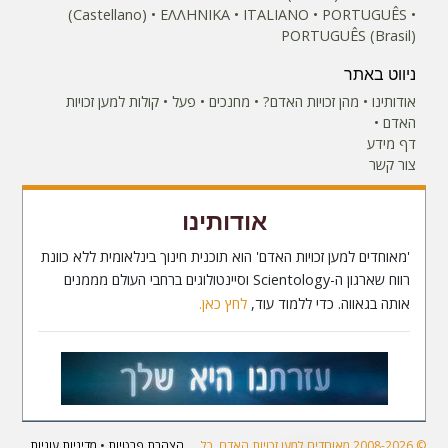
(Castellano)
ΕΛΛΗΝΙΚA
ITALIANO
PORTUGUÊS
PORTUGUÊS (Brasil)‎
ניווט באתר
אודותינו
מהן זכויות האדם?
מחנכים
פעל
קולות למען זכויות
האדם
דף מידע
צור קשר
אודותינו
'מאוחדים למען זכויות האדם' הוא תוכנית חינוך בינלאומית ללא כוונת
רווח שארגון ה-Scientology וסיינטולוגים ברחבי העולם מממנים
אותה בגאווה. כדי ללמוד עוד,
לחץ כאן.
© 2008-2026 מאוחדים למען זכויות האדם. כל
הצהרת פרטיות
•
מדיניות עוגיות