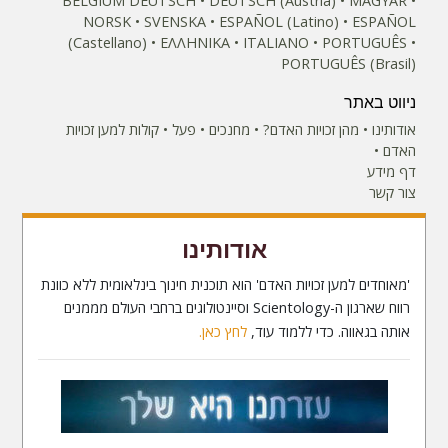
BELGIUM
DEUTSCH
DEUTSCH (Austria)
MAGYAR
NORSK
SVENSKA
ESPAÑOL (Latino)
ESPAÑOL
(Castellano)
ΕΛΛΗΝΙΚA
ITALIANO
PORTUGUÊS
PORTUGUÊS (Brasil)‎
ניווט באתר
אודותינו
מהן זכויות האדם?
מחנכים
פעל
קולות למען זכויות
האדם
דף מידע
צור קשר
אודותינו
'מאוחדים למען זכויות האדם' הוא תוכנית חינוך בינלאומית ללא כוונת
רווח שארגון ה-Scientology וסיינטולוגים ברחבי העולם מממנים
אותה בגאווה. כדי ללמוד עוד,
לחץ כאן.