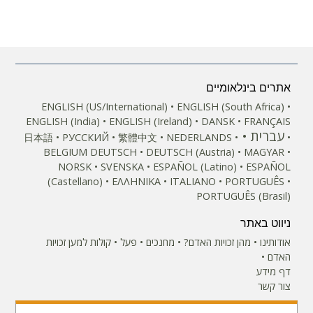
אתרים בינלאומיים
ENGLISH (US/International)
ENGLISH (South Africa)
ENGLISH (India)
ENGLISH (Ireland)
DANSK
FRANÇAIS
עברית
日本語
РУССКИЙ
繁體中文
NEDERLANDS
BELGIUM
DEUTSCH
DEUTSCH (Austria)
MAGYAR
NORSK
SVENSKA
ESPAÑOL (Latino)
ESPAÑOL
(Castellano)
ΕΛΛΗΝΙΚA
ITALIANO
PORTUGUÊS
PORTUGUÊS (Brasil)‎
ניווט באתר
אודותינו
מהן זכויות האדם?
מחנכים
פעל
קולות למען זכויות
האדם
דף מידע
צור קשר