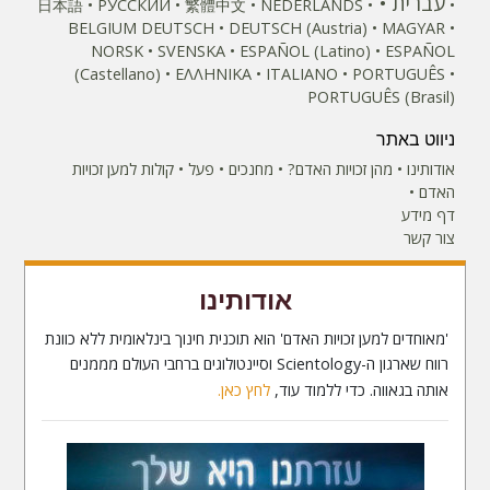
עברית
日本語
РУССКИЙ
繁體中文
NEDERLANDS
BELGIUM
DEUTSCH
DEUTSCH (Austria)
MAGYAR
NORSK
SVENSKA
ESPAÑOL (Latino)
ESPAÑOL
(Castellano)
ΕΛΛΗΝΙΚA
ITALIANO
PORTUGUÊS
PORTUGUÊS (Brasil)‎
ניווט באתר
אודותינו
מהן זכויות האדם?
מחנכים
פעל
קולות למען זכויות
האדם
דף מידע
צור קשר
אודותינו
'מאוחדים למען זכויות האדם' הוא תוכנית חינוך בינלאומית ללא כוונת
רווח שארגון ה-Scientology וסיינטולוגים ברחבי העולם מממנים
אותה בגאווה. כדי ללמוד עוד,
לחץ כאן.