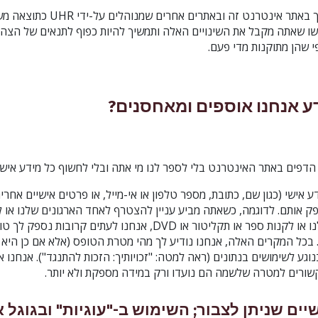
השימוש הממושך שלך באתר אינטרנט זה ובאתרים 
שו שאתה מקבל את השינויים האלה ותמשיך להיות כפוף לתנאים של הצהר
פי שהן מתוקנות מדי פעם.
דע אנחנו אוספים ומאחסנים?
הדפים באתר האינטרנט בלי לספר לנו מי אתה ובלי לחשוף כל מידע אישי
ע אישי (כגון שם, כתובת, מספר טלפון או אי-מייל, או פרטים אישיים אח
ק אותם. לדוגמה, כשאתה מביע עניין להצטרף לאחד הארגונים שלנו או 
לעדכוני האי-מייל שלנו או לקנות ספר או תקליטור או DVD, אנחנו לעתים 
. בכל המקרים האלה, אנחנו נודיע לך מהי מטרת הטופס (אלא אם כן היא מ
וגע לשימושים בנתונים (ראה למטה: "זכויותיך: הזכות להתנגד"). אנחנו 
ורים למטרה שלשמה הם נועדו ורק במידה מספקת ולא יותר.
יים שניתן לצבור; השימוש ב-"עוגיות" ובגוגל 