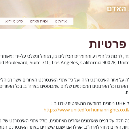
אודותינו
זכויות האדם
סרטוני וידיאו
פרטיות
, לרבות כל המידע והחומרים הכלולים בו, מנוהל ונשלט על-ידי: מאוחדים
 Boulevard, Suite 710, Los Angeles, California 90028, United Sta
ה על אתר האינטרנט הזה ועל כל אתרי האינטרנט האחרים אשר מנוהלים
ת האדם וכל הארגונים המסונפים שלהם שמבוססים בארה"ב. בכל האתרים 
.
 ב-:
.
https://www.unitedforhumanrights.co.il/
נה חלה על דפים שארגונים אחרים מאחסנים, כולל אתרי האינטרנט של סנ
יות האדם מחוץ לארה"ב, אפילו אם ישנם קישורים באתר האינטרנט הנוכח