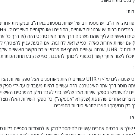
רות:
ל- UHR בקליפורניה, ארה"ב, יש מספר רב של ישויות נוספות, בארה"ב ובמקומות אח
ים האישיים עליך שהם משיגים דרך אתר האינטרנט הזה (או דרך כל א
קבוצה או תוכנית שקשורות ל- UHR, אנחנו עשויים לשתף את פרטי יצירת הקשר האיש
וכלו ליצור איתך קשר (בכפוף לזכותך להתנגד, כפי שנקבע תחת הכותרת "
כמה מאתרי האינטרנט שמנוהלים על-ידי UHR עשויים להיות מאוחסנים אצל ספק ש
ה מוסר דרך אתר האינטרנט הזה עשויים להיות מעובדים על-ידי ספק ש
ויים להשתמש בספקי שירות מצד שלישי כדי לעבד חלק מהפרטים האישיים
מוצרים אחרים שהזמנת (שנקרא "אספקה"). כל ספקי השירות האלה מצד 
רק מטעמך ויחויבו לתנאי סודיות מחמירים.
אה
לך או פרטים אחרים עשויים להימסר לבנק או למוסדות כספיים רלוונטיי