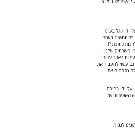
ל להשתמש במלוא
-ידי גוגל בע"מ
ם משתמשים באתר
(כמתואר לעיל). המידע שמסופק על-ידי העוגייה של גוגל אנליטיקס לגבי השימוש שלך באתר (לרבות כתובת IP
ו השרתים שלנו.
ילות באתר עבור
גם עשוי להעביר את
לה מנתחים את
 על-ידי בחירת
א האופציות של
נים לגביך,
י