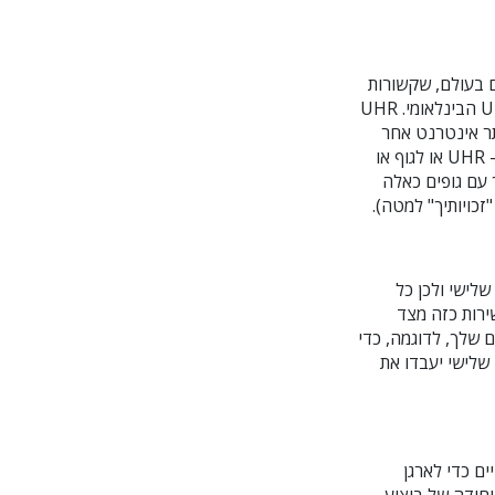
רים בעולם, שקשורות
אליהן. באופן ספציפי, במדינות רבות יש ארגונים לאומיים, מחוזיים ו/או מקומיים השייכים ל- UHR הבינלאומי. UHR
תר אינטרנט אחר
שמנוהל על-ידי UHR) עם ישויות אחרות כאלה, כפי שראוי. לדוגמה, אם הבעת עניין להצטרף ל- UHR או לגוף או
יים שלך עם גופים כאלה
זכויותיך" למטה).
ירות מצד שלישי ולכן כל
ירות כזה מצד
 שלך, לדוגמה, כדי
שלישי יעבדו את
ם כדי לארגן