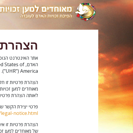
הצהרת 
אתר האינטרנט הנוכחי
האדם, tes of
America ‏("UHR‏").
הצהרת פרטיות זו חל
מאוחדים למען זכויו
לאותה הצהרת פרטיות
פרטי יצירת הקשר של UHR ניתנים בהודעה המשפטית שלנו
legal-notice.html
הצהרת פרטיות זו אי
של מאוחדים למען זכו