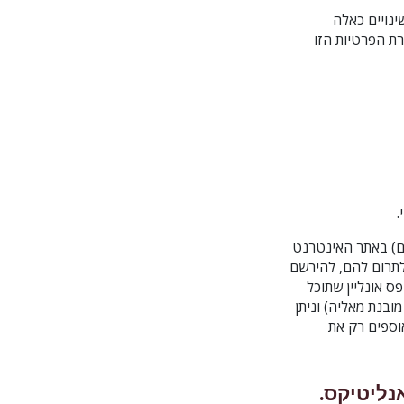
אחרים שמנוהלים על-ידי UHR כתוצאה משינויים כאלה
ת הפרטיות הזו
.
רים) באתר האינטרנט
לתרום להם, להירשם
קרובות נספק לך טופס אונליין שתוכל
ובנת מאליה) וניתן
אוספים רק את
אנליטיקס.