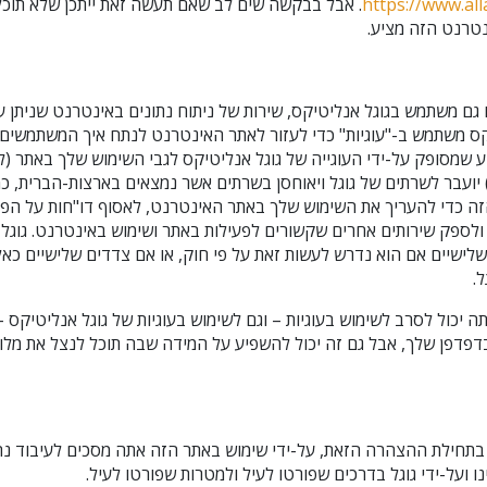
https://www.al
. אבל בבקשה שים לב שאם תעשה זאת ייתכן שלא תוכ
טרנט הזה מציע.
ם משתמש בגוגל אנליטיקס, שירות של ניתוח נתונים באינטרנט שניתן על
יטיקס משתמש ב-"עוגיות" כדי לעזור לאתר האינטרנט לנתח איך המשתמשי
יועבר לשרתים של גוגל ויאוחסן בשרתים אשר נמצאים בארצות-הברית, כמ
זה כדי להעריך את השימוש שלך באתר האינטרנט, לאסוף דו"חות על הפע
 ולספק שירותים אחרים שקשורים לפעילות באתר ושימוש באינטרנט. גוגל 
לישיים אם הוא נדרש לעשות זאת על פי חוק, או אם צדדים שלישיים כא
.
ה יכול לסרב לשימוש בעוגיות – וגם לשימוש בעוגיות של גוגל אנליטיקס –
פדפן שלך, אבל גם זה יכול להשפיע על המידה שבה תוכל לנצל את מלו
עשה מנוי לעדכונים ולדרכים לעזור
חילת ההצהרה הזאת, על-ידי שימוש באתר הזה אתה מסכים לעיבוד נתו
ו ועל-ידי גוגל בדרכים שפורטו לעיל ולמטרות שפורטו לעיל.
עשה מנו