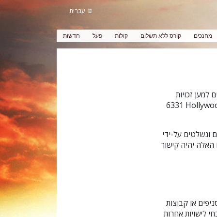
עברית
מחנכים
קורס ללא תשלום
קולות
פעל
חדשות
 למען זכויות
6331‎ Hollywood
 ונשלטים על-ידי
האלה יהיה קישור
יפים או קבוצות
י לישויות אחרות