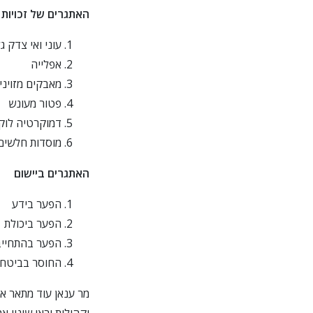
האתגרים של זכויות
עוני ואי צדק ג
אפלייה
מאבקים מזויני
פטור מעונש
דמוקרטיה לוק
מוסדות חלשים
האתגרים ביישום
הפער בידע
הפער ביכולת
הפער בהתחייב
החוסר בביטחו
מר ענאן עוד מתאר את
וקהילות יראו שינוי א