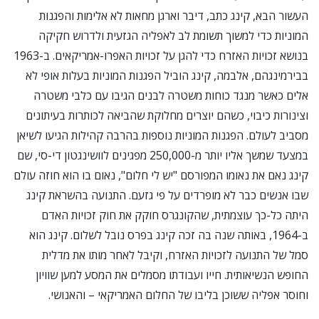
העשור הבא, קינג כתב, דיבר וארגן מחאות לא אלימות והפגנות
המוניות כדי למשוך תשומת לב לאפליה הגזעית ולדרוש חקיקה
בנושא זכויות האזרח כדי להגן על זכויות האפרו-אמריקאים. ב-1963
בבירמינגהם, אלבמה, קינג הוביל הפגנות המוניות בעלות אופי לא
אלים כאשר מנגד כוחות משטרה לבנים הגיבו עם כלבי משטרה
וצינורות כיבוי, כשהם יוצרים מחלוקת שהביאה לכותרות בעיתונים
מסביב לעולם. הפגנות המוניות נוספות בהרבה קהילות הגיעו לשיאן
במצעד שמשך אליו יותר מ-250,000 מפגינים לוושינגטון די-סי, שם
קינג נאם את נאומו המפורסם "יש לי חלום", נאום בו הוא חוזה עולם
שבו אנשים כבר לא מופרדים על פי גזעם. התנועה בהשראת קינג
היתה כל-כך עוצמתית, שהקונגרס חוקק את חוק זכויות האדם
ב-1964, באותה שנה בה זכה קינג בפרס נובל לשלום. קינג הוא
סמל של התנועה לזכויות האזרח, וקיבל לאחר מותו את מדלית
החופש הנשיאותית. חייו ועבודתו מסמלים את המסע למען שוויון
וחוסר אפליה ששוכן בליבו של החלום האמריקאי – והאנושי.