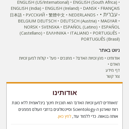
ENGLISH (US/International)
ENGLISH (South Africa)
ENGLISH (India)
ENGLISH (Ireland)
DANSK
FRANÇAIS
עברית
日本語
РУССКИЙ
繁體中文
NEDERLANDS
BELGIUM
DEUTSCH
DEUTSCH (Austria)
MAGYAR
NORSK
SVENSKA
ESPAÑOL (Latino)
ESPAÑOL
(Castellano)
ΕΛΛΗΝΙΚA
ITALIANO
PORTUGUÊS
PORTUGUÊS (Brasil)‎
ניווט באתר
אודותינו
מהן זכויות האדם?
מחנכים
פעל
קולות למען זכויות
האדם
דף מידע
צור קשר
אודותינו
'מאוחדים למען זכויות האדם' הוא תוכנית חינוך בינלאומית ללא כוונת
רווח שארגון ה-Scientology וסיינטולוגים ברחבי העולם מממנים
אותה בגאווה. כדי ללמוד עוד,
לחץ כאן.