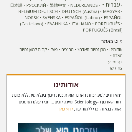
עברית
日本語
РУССКИЙ
繁體中文
NEDERLANDS
BELGIUM
DEUTSCH
DEUTSCH (Austria)
MAGYAR
NORSK
SVENSKA
ESPAÑOL (Latino)
ESPAÑOL
(Castellano)
ΕΛΛΗΝΙΚA
ITALIANO
PORTUGUÊS
PORTUGUÊS (Brasil)‎
ניווט באתר
אודותינו
מהן זכויות האדם?
מחנכים
פעל
קולות למען זכויות
האדם
דף מידע
צור קשר
אודותינו
'מאוחדים למען זכויות האדם' הוא תוכנית חינוך בינלאומית ללא כוונת
רווח שארגון ה-Scientology וסיינטולוגים ברחבי העולם מממנים
אותה בגאווה. כדי ללמוד עוד,
לחץ כאן.