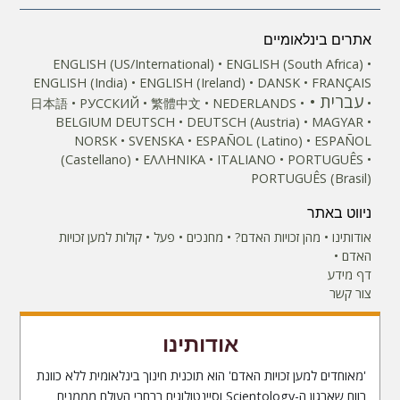
אתרים בינלאומיים
ENGLISH (US/International)
ENGLISH (South Africa)
ENGLISH (India)
ENGLISH (Ireland)
DANSK
FRANÇAIS
עברית
日本語
РУССКИЙ
繁體中文
NEDERLANDS
BELGIUM
DEUTSCH
DEUTSCH (Austria)
MAGYAR
NORSK
SVENSKA
ESPAÑOL (Latino)
ESPAÑOL
(Castellano)
ΕΛΛΗΝΙΚA
ITALIANO
PORTUGUÊS
PORTUGUÊS (Brasil)‎
ניווט באתר
אודותינו
מהן זכויות האדם?
מחנכים
פעל
קולות למען זכויות
האדם
דף מידע
צור קשר
אודותינו
'מאוחדים למען זכויות האדם' הוא תוכנית חינוך בינלאומית ללא כוונת
רווח שארגון ה-Scientology וסיינטולוגים ברחבי העולם מממנים