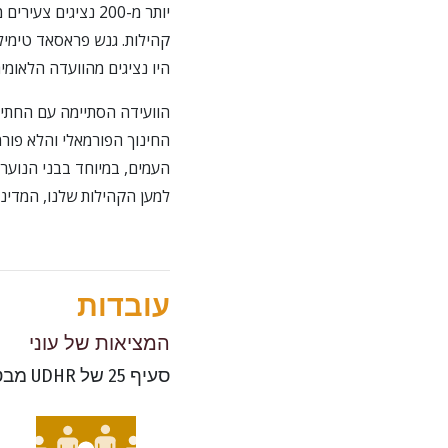
קהילות. גנש פראסאד טימיל
היו נציגים מהוועדה הלאומי
הוועידה הסתיימה עם החתימ
למען הקהילות שלנו, המדינו
עובדות
המציאות של עוני
סעיף 25 של UDHR מבטיח מזון ומחסה לכולם, אבל הנה המציאות.