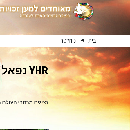
בית
ניוזלטר
▶
YHR נפ
נציגים מרחבי העולם 