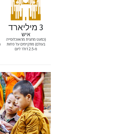
3 מיליארד
איש
(כמעט מחצית מהאוכלוסייה
בעולם) מתקיימים על פחות
מ-.25
מ-2.5 דולר ליום