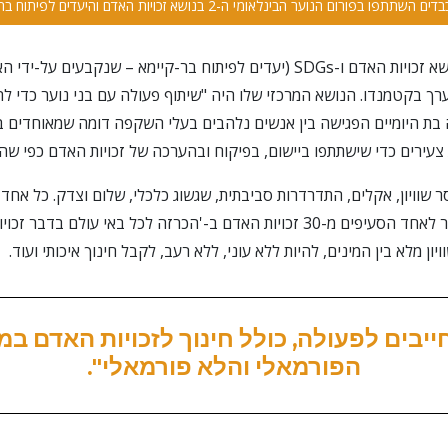
פורום הנוער הבינלאומי בנושא זכויות האדם ו-SDGs (יעדים לפיתוח בר-קיימא – שנ
ה בת היומיים הפגישה בין אנשים נלהבים בעלי השקפה דומה שמאוחדים ב
רים כדי שישתתפו ביישום, בפיקוח ובהערכה של זכויות האדם כפי שהן קשור
י, חוסר שוויון, אקלים, התדרדרות סביבתית, שגשוג כלכלי, שלום וצדק. כל אח
ון מלא בין המינים, להיות ללא עוני, ללא רעב, לקבל חינוך איכותי ועוד.
יבים לפעולה, כולל חינוך לזכויות האדם במ
הפורמאלי והלא פורמאלי".