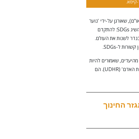
קבעים על-ידי האו"ם), שאורגן על-ידי 'נוער
למען זכויות האדם' נפאל, נערך בקטמנדו. הנושא המרכזי שלו היה "שיתוף פעולה עם בני נוער כדי להשיג SDGs: להתקדם
נדר לשנות את העולם.
ות ל-SDGs.
ד מהיעדים, שאמורים להיות
מושגים עד שנת 2030, קשור לאחד הסעיפים מ-30 זכויות האדם ב-'הכרזה לכל באי עולם בדבר זכויות האדם' (UDHR). הם
גזר החינוך