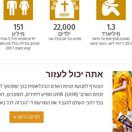
151
22,000
1.3
מיליארד
ילדים
מיליון
מתוכם מתקיימים על פחות
מתים בכל יום בגלל עוני
ילדים מתחת לגיל 5 סבלו
1 דולר ליום –בעוני קיצוני
מעיכוב בגדילה בגלל תת-תזו
קבוע בשנת 2017
אתה יכול לעזור
הצטרף לתנועת זכויות האדם הבינלאומית בכך שתהפוך ל
זכויות האדם' (UHR).‏ UHR מסייע ליחידים, 
בכל רחבי העולם להגביר את המודעות ל-׳הכרזה לכל באי 
תרום היום »