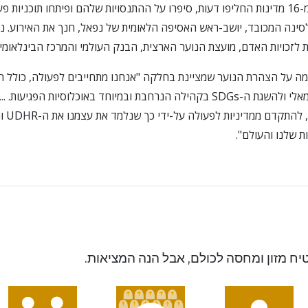
יותר מ-200 נציגים צעירים מ-16 מדינות החליפו דעות, סיפרו על ההתנסויות שלהם ופיתחו תו
סינה המכובד, יושב-ראש האסיפה הלאומית של נפאל, חנך את האירוע. 
ת לזכויות האדם, מועצת הנוער הארצית, הבנק העולמי והמרכז הבינלאומי
ה על הצהרת הנוער שמציינת בחלקה "אנחנו מתחייבים לפעולה, כולל חי
החינוך הפורמאלי והלא פורמאלי ולהשגת ה-SDGs בקהילה הנרחבת ובמיוחד באוכלוסיות
ת שלנו והעולם".