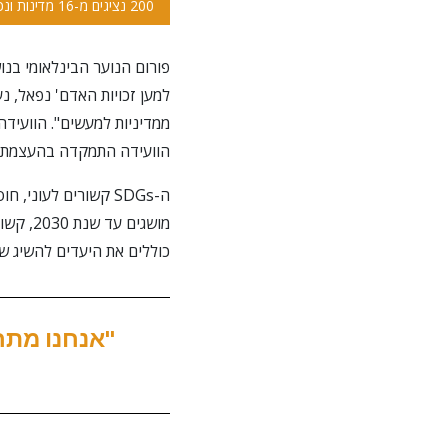
200 נציגים מ-16 מדינות ונכבדים השתתפו בפורום הנוער הבינלאומי ה-2 בנושא זכויות האדם והיעדים לפיתוח בר-קיימא.
ממדיניות למעשים". הוועיד
הוועידה התמקדה בהעצמת צעי
ה-SDGs קשורים לעונ
כוללים את היעדים להשיג שווי
"אנחנו מתחי