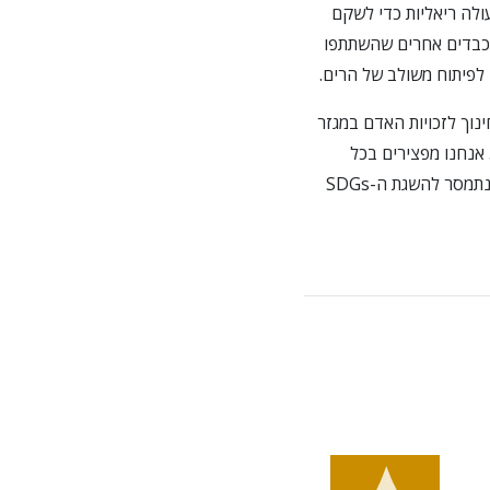
כניות פעולה ריאליות כדי לשקם
נכבדים אחרים שהשתתפו
 לפיתוח משולב של הרים.
נוך לזכויות האדם במגזר
 הפגיעות. ... אנחנו מפצירים בכל
העמים, במיוחד בבני הנוער, להתקדם ממדיניות לפעולה על-ידי כך שנלמד את עצמנו את ה-UDHR ונתמסר להשגת ה-SDGs