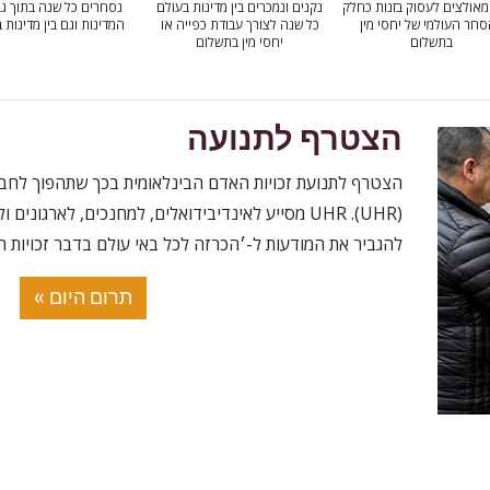
מאולצים לעסוק בזנות כחלק
נקנים ונמכרים בין מדינות בעולם
נסחרים כל שנה בתוך גב
חר העולמי של יחסי מין
כל שנה לצורך עבודת כפייה או
המדינות וגם בין מדינות 
בתשלום
יחסי מין בתשלום
הצטרף לתנועה
הצטרף לתנועת זכויות האדם הבינלאומית בכך שתהפוך לחבר 
(UHR).‏ UHR מסייע לאינדיבידואלים, למחנכים, לארגו
להגביר את המודעות ל-׳הכרזה לכל באי עולם בדבר זכויות ה
תרום היום »