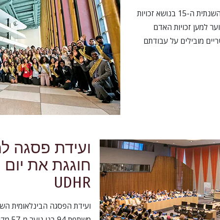
במהלך ועידת הפסגה הבינלאומית השנתית ה-15 בנושא זכויות
ער למען זכויות האדם
יים מובילים על עבודתם
ועידת פסגה למ
UDHR
משתפת 94 בני נוער מ-57 מדינות באו"ם בניו-יורק.