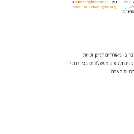
ל מבצעי
באתרים
humanrights.com
ו-
כות,
youthforhumanrights.org
סמינרים
 ב-'מאוחדים למען זכויות
כים, לארגונים ולגופים ממשלתיים בכל רחבי
כויות האדם׳.