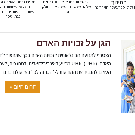
החינוך
שמלמדות אחרים את 30 הזכויות
התקיימו ברחבי העולם כול
שלהם שלא ניתן לשלול אותן חולקו
החתמה על עצומות, תהלו
 לבתי-ספר בשנה האחרונה
השנה
הופעות מוזיקליות, ירידים ו
בבתי-ספר
הגן על זכויות האדם
הצטרף לתנועה הבינלאומית לזכויות האדם בכך שתהפוך לחבר
האדם' (UHR)‏. UHR מסייע לאינדיבידואלים, למחנ
העולם להגביר את המודעות ל-׳הכרזה לכל באי עולם בדבר ז
תרום היום »