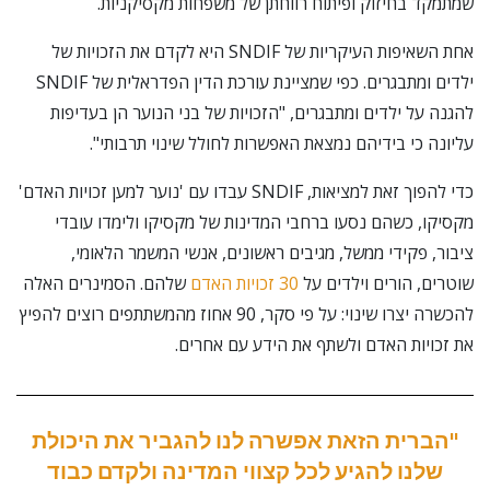
שמתמקד בחיזוק ופיתוח רווחתן של משפחות מקסיקניות.
אחת השאיפות העיקריות של SNDIF היא לקדם את הזכויות של
ילדים ומתבגרים. כפי שמציינת עורכת הדין הפדראלית של SNDIF
להגנה על ילדים ומתבגרים, "הזכויות של בני הנוער הן בעדיפות
עליונה כי בידיהם נמצאת האפשרות לחולל שינוי תרבותי".
כדי להפוך זאת למציאות, SNDIF עבדו עם 'נוער למען זכויות האדם'
מקסיקו, כשהם נסעו ברחבי המדינות של מקסיקו ולימדו עובדי
ציבור, פקידי ממשל, מגיבים ראשונים, אנשי המשמר הלאומי,
שוטרים, הורים וילדים על
30 זכויות האדם
שלהם. הסמינרים האלה
להכשרה יצרו שינוי: על פי סקר, 90 אחוז מהמשתתפים רוצים להפיץ
את זכויות האדם ולשתף את הידע עם אחרים.
"הברית הזאת אפשרה לנו להגביר את היכולת
שלנו להגיע לכל קצווי המדינה ולקדם כבוד