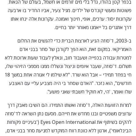
בכפר קטן בהודו, גדל בלי מים זורמים או חשמל, בעולם של הנאות
פשוטות ומעשי קונדס של ילדים. מגיל צעיר, אביו החדיר בו ארבעה
עקרונות יסוד: ערכים, אופי, חינוך ואמונה. עקרונות אלה ינחו אותו
דרך אתגרים בל ייאמנו מאוחר יותר בחיים.
ב-2003, ד'סוזה הגיע לארצות הברית כדי להגשים את החלום
האמריקאי. במקום זאת, הוא הפך לקורבן של סחר בבני אדם
למטרות עבודה בכפייה ושעבוד חוב, ונאלץ לעבוד שעות ארוכות ללא
תשלום. ד'סוזה, שעבר איומים וניצול ונשללו ממנו מסמכי הזיהוי שלו,
חי בפחד תמידי – אבל הוא שרד. "לא שילמו לי אגורה אחת במשך 18
חודשים", הוא נזכר. "האדם שסחר בי היה מצביע עליי עם האצבע
שלו ואומר, 'הי, לא חוקי!' חשבתי שאני פושע".
למרות הזוועות האלה, ד'סוזה ואשתו התמידו. הם השיבו מאבק דרך
ערוצים משפטיים ובנו מחדש את חייהם. מסעם נתן השראה לד'סוזה
להקים בשיתוף את Eyes Open International ('בעיניים פקוחות
הבינלאומי'), ארגון ללא כוונת רווח המוקדש למניעת סחר בבני אדם,