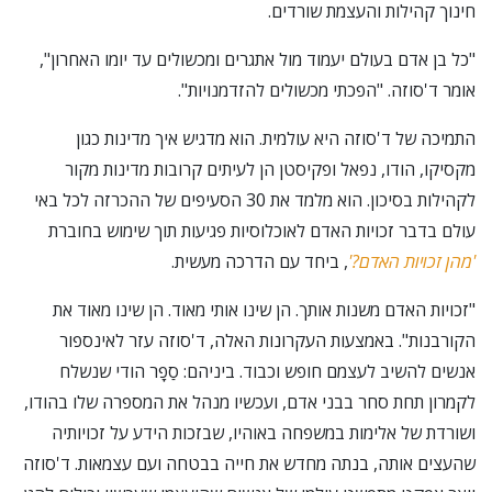
חינוך קהילות והעצמת שורדים.
"כל בן אדם בעולם יעמוד מול אתגרים ומכשולים עד יומו האחרון",
אומר ד'סוזה. "הפכתי מכשולים להזדמנויות".
התמיכה של ד'סוזה היא עולמית. הוא מדגיש איך מדינות כגון
מקסיקו, הודו, נפאל ופקיסטן הן לעיתים קרובות מדינות מקור
לקהילות בסיכון. הוא מלמד את 30 הסעיפים של ההכרזה לכל באי
עולם בדבר זכויות האדם לאוכלוסיות פגיעות תוך שימוש בחוברת
'מהן זכויות האדם?'
, ביחד עם הדרכה מעשית.
"זכויות האדם משנות אותך. הן שינו אותי מאוד. הן שינו מאוד את
הקורבנות". באמצעות העקרונות האלה, ד'סוזה עזר לאינספור
אנשים להשיב לעצמם חופש וכבוד. ביניהם: סַפָר הודי שנשלח
לקמרון תחת סחר בבני אדם, ועכשיו מנהל את המספרה שלו בהודו,
ושורדת של אלימות במשפחה באוהיו, שבזכות הידע על זכויותיה
שהעצים אותה, בנתה מחדש את חייה בבטחה ועם עצמאות. ד'סוזה