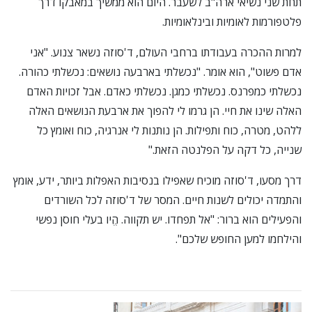
תחת שני נשיאי ארה"ב לשעבר. היום הוא ממשיך במאבקו דרך
פלטפורמות לאומיות ובינלאומיות.
למרות ההכרה בעבודתו ברחבי העולם, ד'סוזה נשאר צנוע. "אני
אדם פשוט", הוא אומר. "נכשלתי בארבעה נושאים: נכשלתי כהורה.
נכשלתי כמפרנס. נכשלתי כמגן. נכשלתי כאדם. אבל זכויות האדם
האלה שינו את חיי. הן גרמו לי להפוך את ארבעת הנושאים האלה
ללהט, מטרה, כוח ותפילות. הן נותנות לי אנרגיה, כוח ואומץ כל
שנייה, כל דקה על הפלנטה הזאת."
דרך מסעו, ד'סוזה מוכיח שאפילו בנסיבות האפלות ביותר, ידע, אומץ
והתמדה יכולים לשנות חיים. המסר של ד'סוזה לכל השורדים
והפעילים הוא ברור: "אל תפחדו. יש תקווה. הֱיו בעלי חוסן נפשי
והילחמו למען החופש שלכם".