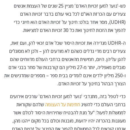
כש-'נוער למען זכויות האדם' מציין 25 שנים של העצמת אנשים
צעירים עם הכרזת האו"ם לכל באי עולם בדבר זכויות האדם
(UDHR), מסר אחד בולט: חינוך על זכויות האדם הוא חיוני כדי
להפוך את הזכות לחינוך ואת כל 30 זכויות האדם למציאות.
ה-UDHR מגדירה את זכויות היסוד שכל אדם זכאי להן, ועם זאת,
צעירים רבים מדי גדלים כשהם לא מודעים להן – ולכן לא מסוגלים
להגן עליהן. היום, חמישית מהאנשים ברחבי העולם מדווחים שהם
סובלים מאפליה, יותר מ-27 מיליון הם קורבנות של סחר בבני אדם
ו-250 מיליון ילדים אינם לומדים בבית ספר – מספרים שמדגישים את
הצורך הבהול בחינוך על זכויות האדם.
כדי לטפל בזה, מתנדבי 'נוער למען זכויות האדם' עורכים אירועים
ברחבי העולם כדי להשיג
חתימות על העצומה
שלהם שקוראת
לממשלות לפעול: "על מנת להבטיח שחירויות היסוד לכולם אשר
מעוגנות בהכרזה יהיו ידועות, מובנות וכולם בכל מקום ייהנו מהן,
אנחנו קוראים לכל הממשלות להפוך את החינוך על זכויות האדם