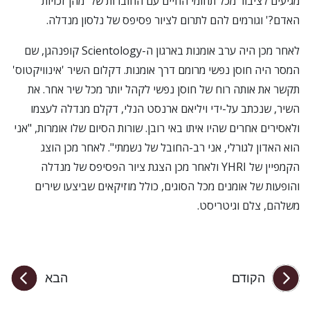
מגיעים לציבור מכל תחומי החיים עם החוברות של
'מהן זכויות
האדם?' וגורמים להם לתרום לציור פסיפס של נלסון מנדלה.
לאחר מכן היה ערב אומנות בארגון ה-Scientology קופנהגן, שם
המסר היה חוסן נפשי מרומם דרך אומנות. דקלום השיר
'אינוויקטוס'
תקשר את אותה רוח של חוסן נפשי לקהל יותר מכל שיר אחר. את
השיר, שנכתב על-ידי ויליאם ארנסט הנלי, דקלם מנדלה לעצמו
ולאסירים אחרים שהיו איתו באי רובן. שורות הסיום שלו אומרות, "אני
הוא האדון לגורלי, אני רב-החובל של נשמתי". לאחר מכן הוצג
הקמפיין של YHRI ולאחר מכן הצגת ציור הפסיפס של מנדלה
והופעות של אומנים מכל הסוגים, כולל מוזיקאים שביצעו שירים
משלהם, צלם וגיטריסט.
הקודם
הבא