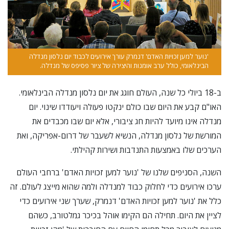
'נוער למען זכויות האדם' דנמרק עורך אירועים לכבוד יום נלסון מנדלה
הבינלאומי, כולל ערב אומנות והיצירה של ציור פסיפס של מנדלה.
ב-18 ביולי כל שנה, העולם חוגג את יום נלסון מנדלה הבינלאומי.
האו"ם קבע את היום שבו כולם ינקטו פעולה ויעודדו שינוי. יום
מנדלה אינו מיועד להיות חג ציבורי, אלא יום שבו מכבדים את
המורשת של נלסון מנדלה, הנשיא לשעבר של דרום-אפריקה, ואת
הערכים שלו באמצעות התנדבות ושירות קהילתי.
השנה, הסניפים שלנו של 'נוער למען זכויות האדם' ברחבי העולם
ערכו אירועים כדי לחלוק כבוד למנדלה ולמה שהוא מייצג לעולם. זה
כלל את 'נוער למען זכויות האדם' דנמרק, שערך שני אירועים כדי
לציין את היום. תחילה הם הקימו אוהל בכיכר גמלטורב, כשהם