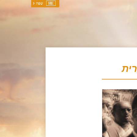
HE
שפה
ית