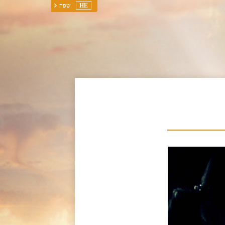
HE
שפה