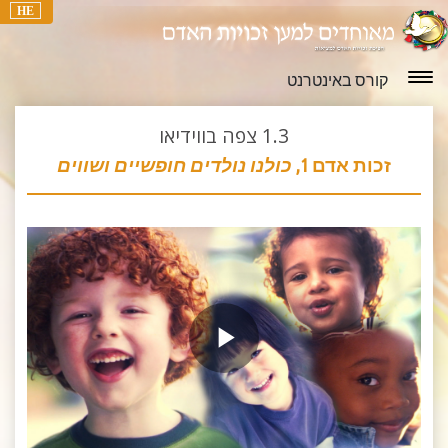
HE
קורס באינטרנט
1.3
צפה בווידיאו
זכות אדם 1,
כולנו נולדים
חופשיים ושווים
Play
Video