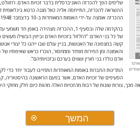
שלימים הפך להכרזה האוניברסלית בדבר זכויות האדם. רוזוולט,
ההשראה להכרזה, התייחסה אליה כאל מגנה כרטא בינלאומית לכ
ההכרזה אומצה על-ידי האומות המאוחדות ב-10 בדצמבר 1948.
בהקדמה שלה ובסעיף 1, ההכרזה מצהירה באופן חד משמ
של כל בני האדם: "הזלזול בזכויות האדם וביזוין הבשילו מעשים 
קשה במצפונה של האנושות, בניין עולם שבו ייהנו כל יצורי אנוש
והאמונה ומן החירות מפחד וממחסור, הוכרז כראש שאיפותיו של כל
אדם נולדו בני חורין ושווים בערכם ובזכויותיהם".
אדם'
אחרים
הסעיפים של זכויות האדם, אשר בפעם הראשונה בהיסטוריה, קובצ
 מכך, צורות שונות של רבות מהזכויות האלה מהוות כיום חלק מחוקי היס
המשך