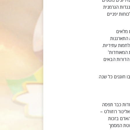
נגדות הגרמנית
וחות יפניים
כשהם מלאים
 התארגנות
חמות עתידיות.
ת המאוחדות'
הדורות הבאים
דש נכנסה לתוקף ב-24 באוקטובר 1945, תאריך שבו חוגגים כל שנה
אוחדות כבר תפסה
ינור רוזוולט –
האדם בזכות
וטת המסמך