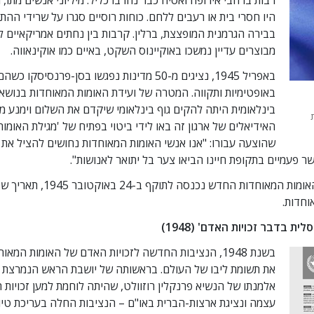
היו חסרי בית או רעבים ללחם. כוחות רוסיים סגרו על שרידי ההת
בבירה הגרמנית המופצצת, ברלין. קרבות בין נחתים אמריקאיים לכ
מבוצרים עדיין נמשכו באוקיינוס השקט, באיים כמו אוקינאווה.
באפריל 1945, נציגים מ-50 מדינות נפגשו בסן-פרנסיסקו 
באופטימיות ותקווה. המטרה של ועידת האומות המאוחדות בנושא
בינלאומית היתה להקים גוף בינלאומי שיקדם את השלום וימנע מל
האידיאלים של ארגון זה באו לידי ביטוי בפתיח של 'מגילת האומו
שהוצעה עבורו: "אנו אנשי האומות המאוחדות נחושים להציל את 
 פעמיים בתקופת חיינו הביאו צער בל יתואר לאנושות".
המגילה של ארגון האומות המאוחדות הח
וחדות.
ת בדבר זכויות האדם' (1948)
בשנת 1948, הנציבות החדשה לזכויות האדם של האומות המ
את תשומת ליבו של העולם. בראשותה של יושבת הראש הנמרצת אל
אלמנתו של הנשיא פרנקלין רוזוולט, שהיתה לוחמת למען זכויות 
עצמה ונציגת ארצות-הברית באו"ם – הנציבות החלה בעריכת טי