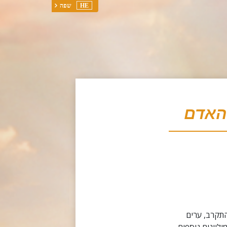
HE
שפה
 האדם
193 עד 1945, וכשסופה התקרב, ערים
יליונים נוספים