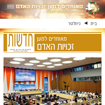
בית
ניוזלטר
▶